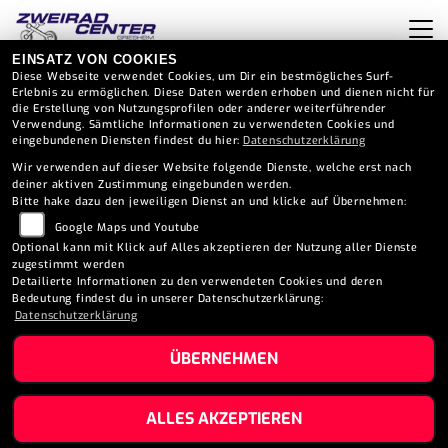
EINSATZ VON COOKIES
Diese Webseite verwendet Cookies, um Dir ein bestmögliches Surf-
Erlebnis zu ermöglichen. Diese Daten werden erhoben und dienen nicht für
IMPRESSUM
die Erstellung von Nutzungsprofilen oder anderer weiterführender
Verwendung. Sämtliche Informationen zu verwendeten Cookies und
eingebundenen Diensten findest du hier:
Datenschutzerklärung
Wir verwenden auf dieser Website folgende Dienste, welche erst nach
ANSCHRIFT
deiner aktiven Zustimmung eingebunden werden.
Bitte hake dazu den jeweiligen Dienst an und klicke auf Übernehmen:
Google Maps und Youtube
Adresse:
Optional kann mit Klick auf Alles akzeptieren der Nutzung aller Dienste
zugestimmt werden
Otto Straße 2a
Detailierte Informationen zu den verwendeten Cookies und deren
Bedeutung findest du in unserer Datenschutzerklärung:
Plz/Ort:
Datenschutzerklärung
64347 Griesheim
ÜBERNEHMEN
Telefon:
06155 / 823 2084
ALLES AKZEPTIEREN
Fax: